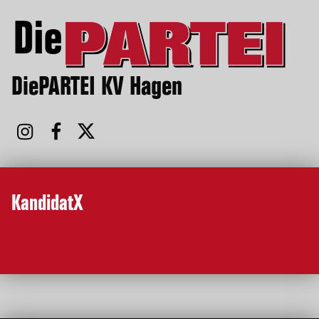
DiePARTEI KV Hagen
KandidatX