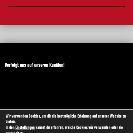
Verfolgt uns auf unseren Kanälen!
Wir verwenden Cookies, um dir die bestmögliche Erfahrung auf unserer Website zu
Die PARTEI Kreisverband Hagen
bieten.
In den
Einstellungen
kannst du erfahren, welche Cookies wir verwenden oder sie